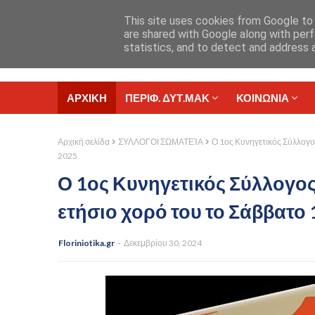
Αρχική
Σχετικά με εμάς
Επικοινωνία
This site uses cookies from Google to d
are shared with Google along with perf
statistics, and to detect and address 
ΑΡΧΙΚΗ
ΠΕΡΙΦ. ΔΥΤ.ΜΑΚ
ΚΟΙΝΩΝΙΑ
Αρχική σελίδα
ΣΥΛΛΟΓΟΙ ΣΩΜΑΤΕΊΑ
Ο 1ος Κυνηγετικός Σύλλογο
2025
Ο 1ος Κυνηγετικός Σύλλογο
ετήσιο χορό του το Σάββατο
Floriniotika.gr
Δεκεμβρίου 30, 2024