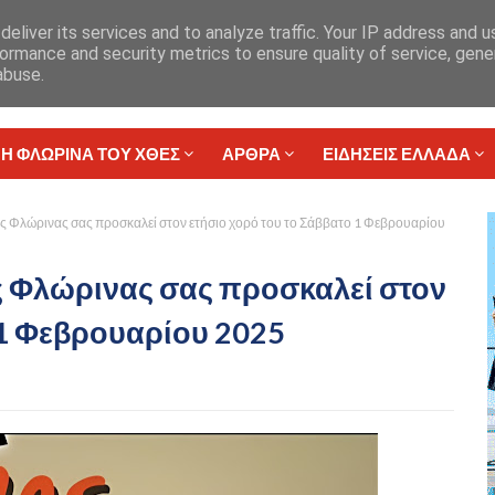
eliver its services and to analyze traffic. Your IP address and 
ormance and security metrics to ensure quality of service, gen
abuse.
ΠΑΡΑΘΥΡΟ ΣΤΟ ΠΑΡΕΛΘΟΝ
ΕΡΓΑΣΙΑ
Η ΦΛΩΡΙΝΑ ΤΟΥ ΧΘΕΣ
ΑΡΘΡΑ
ΕΙΔΗΣΕΙΣ ΕΛΛΑΔΑ
ς Φλώρινας σας προσκαλεί στον ετήσιο χορό του το Σάββατο 1 Φεβρουαρίου
ς Φλώρινας σας προσκαλεί στον
 1 Φεβρουαρίου 2025