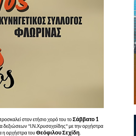
Σάββατο 1
ροσκαλεί στον ετήσιο χορό του το
α δεξιώσεων "Ι.Ν.Χρυσοχοίδης" με την ορχήστρα
Θεόφιλου Σεχίδη
α η ορχήστρα του
.