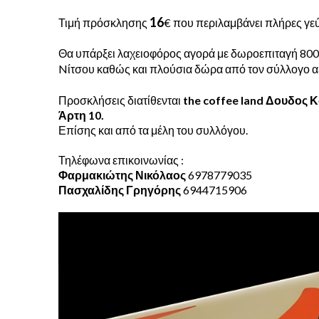
16
Τιμή πρόσκλησης
€ που περιλαμβάνει πλήρες γε
Θα υπάρξει λαχειοφόρος αγορά με δωροεπιταγή 800
Nίτσου καθώς και πλούσια δώρα από τον σύλλογο α
Προσκλήσεις διατίθενται
the coffee land Δουδος 
Άρτη 10.
Επίσης και από τα μέλη του συλλόγου.
Τηλέφωνα επικοινωνίας :
Φαρμακιώτης Νικόλαος
6978779035
Πασχαλίδης Γρηγόρης
6944715906