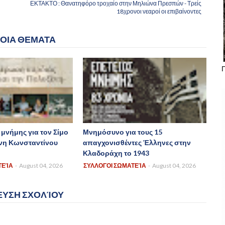
ΕΚΤΑΚΤΟ : Θανατηφόρο τροχαίο στην Μηλιώνα Πρεσπών - Τρείς
18χρονοι νεαροί οι επιβαίνοντες
ΟΙΑ ΘΕΜΑΤΑ
Π
μνήμης για τον Σίμο
Μνημόσυνο για τους 15
ένη Κωνσταντίνου
απαγχονισθέντες Έλληνες στην
Κλαδοράχη το 1943
ΤΕΊΑ
-
August 04, 2026
ΣΥΛΛΟΓΟΙ ΣΩΜΑΤΕΊΑ
-
August 04, 2026
ΥΣΗ ΣΧΟΛΊΟΥ