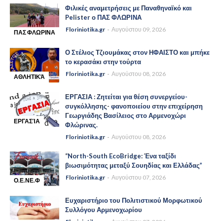
Φιλικές αναμετρήσεις με Παναθηναϊκό και
Pelister ο ΠΑΣ ΦΛΩΡΙΝΑ
Floriniotika.gr
Αυγούστου 09, 2026
ΠΑΣ ΦΛΩΡΙΝΑ
-
Ο Στέλιος Τζιουμάκας στον ΗΦΑΙΣΤΟ και μπήκε
το κερασάκι στην τούρτα
Floriniotika.gr
Αυγούστου 08, 2026
ΑΘΛΗΤΙΚΆ
-
ΕΡΓΑΣΙΑ : Ζητείται για θέση συνεργείου-
συγκόλλησης- φανοποιείου στην επιχείρηση
Γεωργιάδης Βασίλειος στο Αρμενοχώρι
ΕΡΓΑΣΊΑ
Φλώρινας.
-
Floriniotika.gr
Αυγούστου 08, 2026
“North-South EcoBridge: Ένα ταξίδι
βιωσιμότητας μεταξύ Σουηδίας και Ελλάδας”
Floriniotika.gr
Αυγούστου 07, 2026
Ο.Ε.ΝΕ.Φ
-
Ευχαριστήριο του Πολιτιστικού Μορφωτικού
Συλλόγου Αρμενοχωρίου