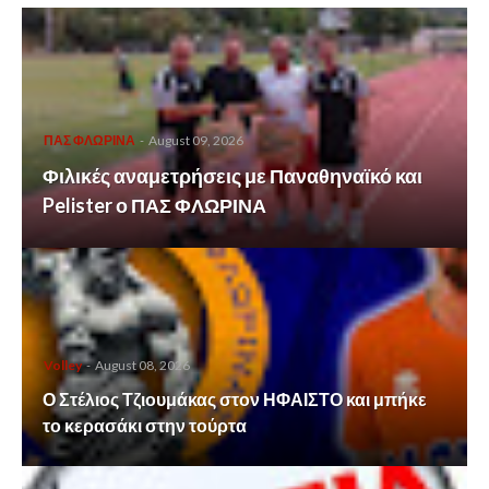
ΠΑΣ ΦΛΩΡΙΝΑ
-
August 09, 2026
Φιλικές αναμετρήσεις με Παναθηναϊκό και
Pelister ο ΠΑΣ ΦΛΩΡΙΝΑ
Volley
-
August 08, 2026
Ο Στέλιος Τζιουμάκας στον ΗΦΑΙΣΤΟ και μπήκε
το κερασάκι στην τούρτα