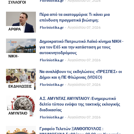
Floriniotika.gr
Αυγούστου 07, 2026
ΣΥΛΛΟΓΟΙ
-
ΣΩΜΑΤΕΊΑ
Πέρα από τα εκατομμύρια: Τι κάνει μια
επένδυση πραγματικά βιώσιμη;
Floriniotika.gr
Αυγούστου 07, 2026
ΑΡΘΡΑ
-
Δημοκρατικό Πατριωτικό Λαϊκό κίνημα ΝΙΚΗ -
για τον Ε65 και την κατάσταση με τους
αυτοκινητοδρόμους
ΝΙΚΗ-
Floriniotika.gr
Αυγούστου 07, 2026
-
ΠΑΤΡΙΩΤΙΚΟ
ΚΙΝΗΜΑ
Να αναλάβουν τις εκδηλώσεις «ΠΡΕΣΠΕΣ» οι
Δήμοι και η ΠΕ Φλώρινας (VIDEO)
Floriniotika.gr
Αυγούστου 07, 2026
ΕΚΔΗΛΩΣΕΙΣ
-
Α.Σ. ΑΜΥΝΤΑΣ ΑΜΥΝΤΑΙΟΥ: Ενημερωτικό
δελτίο τύπου ενόψει της τακτικής εκλογικής
διαδικασίας
ΑΜΥΝΤΑΙΟ
Floriniotika.gr
Αυγούστου 07, 2026
-
Γραφείο Τελετών ΞΑΝΘΟΠΟΥΛΟΣ :