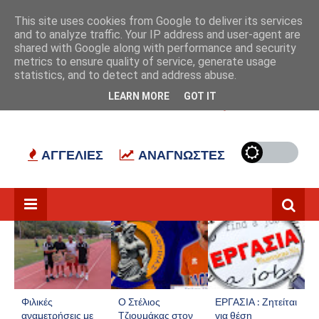
Αρχική
Σχετικά με εμάς
Επικοινωνία
This site uses cookies from Google to deliver its services
and to analyze traffic. Your IP address and user-agent are
shared with Google along with performance and security
metrics to ensure quality of service, generate usage
statistics, and to detect and address abuse.
LEARN MORE
GOT IT
ΠΑΡΑΘΥΡΟ ΣΤΟ ΠΑΡΕΛΘΟΝ
ΕΡΓΑΣΙΑ
ΑΓΓΕΛΙΕΣ
ΑΝΑΓΝΩΣΤΕΣ
Φιλικές
Ο Στέλιος
ΕΡΓΑΣΙΑ : Ζητείται
αναμετρήσεις με
Τζιουμάκας στον
για θέση