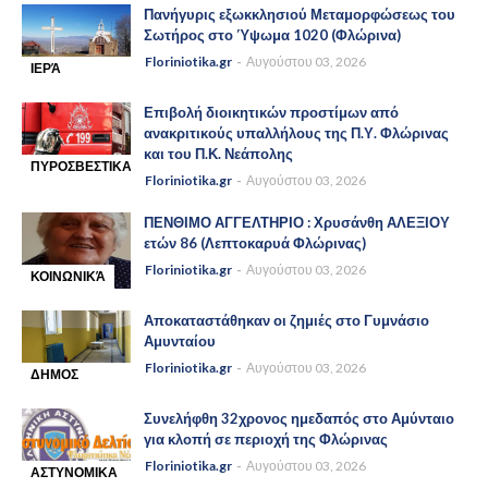
Πανήγυρις εξωκκλησιού Μεταμορφώσεως του
Σωτήρος στο Ύψωμα 1020 (Φλώρινα)
Floriniotika.gr
Αυγούστου 03, 2026
ΙΕΡΆ
-
ΜΗΤΡΌΠΟΛΗ
Επιβολή διοικητικών προστίμων από
ΦΛΩΡΊΝΗΣ
ανακριτικούς υπαλλήλους της Π.Υ. Φλώρινας
ΠΡΕΣΠΏΝ
και του Π.Κ. Νεάπολης
ΕΟΡΔΑΊΑΣ
ΠΥΡΟΣΒΕΣΤΙΚΑ
Floriniotika.gr
Αυγούστου 03, 2026
-
ΝΕΑ
ΠΕΝΘΙΜΟ ΑΓΓΕΛΤΗΡΙΟ : Χρυσάνθη ΑΛΕΞΙΟΥ
ετών 86 (Λεπτοκαρυά Φλώρινας)
Floriniotika.gr
Αυγούστου 03, 2026
ΚΟΙΝΩΝΙΚΆ
-
Αποκαταστάθηκαν οι ζημιές στο Γυμνάσιο
Αμυνταίου
Floriniotika.gr
Αυγούστου 03, 2026
ΔΗΜΟΣ
-
ΑΜΥΝΤΑΙΟΥ
Συνελήφθη 32χρονος ημεδαπός στο Αμύνταιο
για κλοπή σε περιοχή της Φλώρινας
Floriniotika.gr
Αυγούστου 03, 2026
ΑΣΤΥΝΟΜΙΚΑ