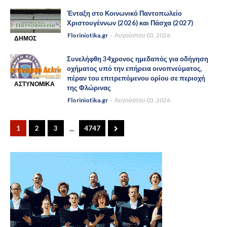
-
ΝΕΑ
Ένταξη στο Κοινωνικό Παντοπωλείο
Χριστουγέννων (2026) και Πάσχα (2027)
Floriniotika.gr
Αυγούστου 03, 2026
ΔΗΜΟΣ
-
ΑΜΥΝΤΑΙΟΥ
Συνελήφθη 34χρονος ημεδαπός για οδήγηση
οχήματος υπό την επήρεια οινοπνεύματος,
πέραν του επιτρεπόμενου ορίου σε περιοχή
ΑΣΤΥΝΟΜΙΚΑ
της Φλώρινας
-
ΝΕΑ
Floriniotika.gr
Αυγούστου 03, 2026
...
1
2
3
4747