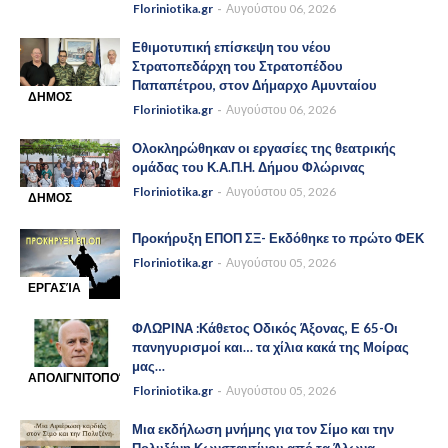
Floriniotika.gr
Αυγούστου 06, 2026
Εθιμοτυπική επίσκεψη του νέου
Στρατοπεδάρχη του Στρατοπέδου
Παπαπέτρου, στον Δήμαρχο Αμυνταίου
ΔΗΜΟΣ
Floriniotika.gr
Αυγούστου 06, 2026
-
ΑΜΥΝΤΑΙΟΥ
Ολοκληρώθηκαν οι εργασίες της θεατρικής
ομάδας του Κ.Α.Π.Η. Δήμου Φλώρινας
Floriniotika.gr
Αυγούστου 05, 2026
ΔΗΜΟΣ
-
ΦΛΩΡΙΝΑΣ
Προκήρυξη ΕΠΟΠ ΣΞ- Εκδόθηκε το πρώτο ΦΕΚ
Floriniotika.gr
Αυγούστου 05, 2026
ΕΡΓΑΣΊΑ
-
ΦΛΩΡΙΝΑ :Κάθετος Οδικός Άξονας, Ε 65-Οι
πανηγυρισμοί και… τα χίλια κακά της Μοίρας
μας…
ΑΠΟΛΙΓΝΙΤΟΠΟΊΗΣΗ
Floriniotika.gr
Αυγούστου 05, 2026
-
Μια εκδήλωση μνήμης για τον Σίμο και την