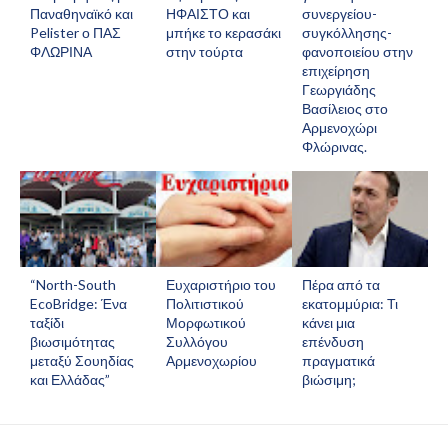
Παναθηναϊκό και
ΗΦΑΙΣΤΟ και
συνεργείου-
Pelister ο ΠΑΣ
μπήκε το κερασάκι
συγκόλλησης-
ΦΛΩΡΙΝΑ
στην τούρτα
φανοποιείου στην
επιχείρηση
Γεωργιάδης
Βασίλειος στο
Αρμενοχώρι
Φλώρινας.
“North-South
Ευχαριστήριο του
Πέρα από τα
EcoBridge: Ένα
Πολιτιστικού
εκατομμύρια: Τι
ταξίδι
Μορφωτικού
κάνει μια
βιωσιμότητας
Συλλόγου
επένδυση
μεταξύ Σουηδίας
Αρμενοχωρίου
πραγματικά
και Ελλάδας”
βιώσιμη;