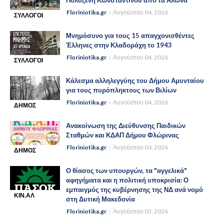
Πολυξένη Κωνσταντίνου από τα Άλωνα
Floriniotika.gr
Αυγούστου 04, 2026
ΣΥΛΛΟΓΟΙ
-
ΣΩΜΑΤΕΊΑ
Μνημόσυνο για τους 15 απαγχονισθέντες
Έλληνες στην Κλαδοράχη το 1943
Floriniotika.gr
Αυγούστου 04, 2026
ΣΥΛΛΟΓΟΙ
-
ΣΩΜΑΤΕΊΑ
Κάλεσμα αλληλεγγύης του Δήμου Αμυνταίου
για τους πυρόπληκτους των Βιλίων
Floriniotika.gr
Αυγούστου 04, 2026
ΔΗΜΟΣ
-
ΑΜΥΝΤΑΙΟΥ
Ανακοίνωση της Διεύθυνσης Παιδικών
Σταθμών και ΚΔΑΠ Δήμου Φλώρινας
Floriniotika.gr
Αυγούστου 04, 2026
ΔΗΜΟΣ
-
ΦΛΩΡΙΝΑΣ
Ο θίασος των υπουργών, τα "αγγελικά"
αφηγήματα και η πολιτική υποκρισία: Ο
εμπαιγμός της κυβέρνησης της ΝΔ ανά νομό
ΚΙΝ.ΑΛ
στη Δυτική Μακεδονία
-
ΠΑΣΟΚ
Floriniotika.gr
Αυγούστου 03, 2026