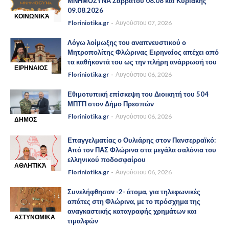
ΜΝΗΜΟΣΥΝΑ Σαββάτου 08.08 και Κυριακής
09.08.2026
ΚΟΙΝΩΝΙΚΆ
Floriniotika.gr
Αυγούστου 07, 2026
-
Λόγω λοίμωξης του αναπνευστικού ο
Μητροπολίτης Φλώρινας Ειρηναίος απέχει από
τα καθήκοντά του ως την πλήρη ανάρρωσή του
ΕΙΡΗΝΑΙΟΣ
Floriniotika.gr
Αυγούστου 06, 2026
-
Εθιμοτυπική επίσκεψη του Διοικητή του 504
ΜΠΤΠ στον Δήμο Πρεσπών
Floriniotika.gr
Αυγούστου 06, 2026
ΔΗΜΟΣ
-
ΠΡΕΣΠΩΝ
Επαγγελματίας ο Ουλιάρης στον Πανσερραϊκό:
Από τον ΠΑΣ Φλώρινα στα μεγάλα σαλόνια του
ελληνικού ποδοσφαίρου
ΑΘΛΗΤΙΚΆ
Floriniotika.gr
Αυγούστου 06, 2026
-
Συνελήφθησαν -2- άτομα, για τηλεφωνικές
απάτες στη Φλώρινα, με το πρόσχημα της
αναγκαστικής καταγραφής χρημάτων και
ΑΣΤΥΝΟΜΙΚΑ
τιμαλφών
-
ΝΕΑ