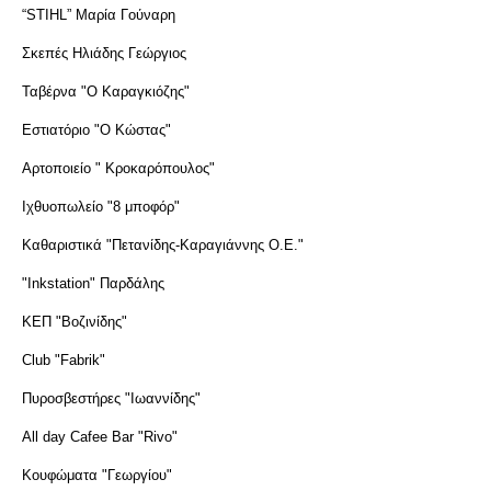
“STIHL” Μαρία Γούναρη
Σκεπές Ηλιάδης Γεώργιος
Ταβέρνα "Ο Καραγκιόζης"
Εστιατόριο "Ο Κώστας"
Αρτοποιείο " Κροκαρόπουλος"
Ιχθυοπωλείο "8 μποφόρ"
Καθαριστικά "Πετανίδης-Καραγιάννης O.E."
"Inkstation" Παρδάλης
ΚΕΠ "Βοζινίδης"
Club "Fabrik"
Πυροσβεστήρες
"
Ιωαννίδης
"
All day Cafee Bar "Rivo"
Κουφώματα "Γεωργίου"