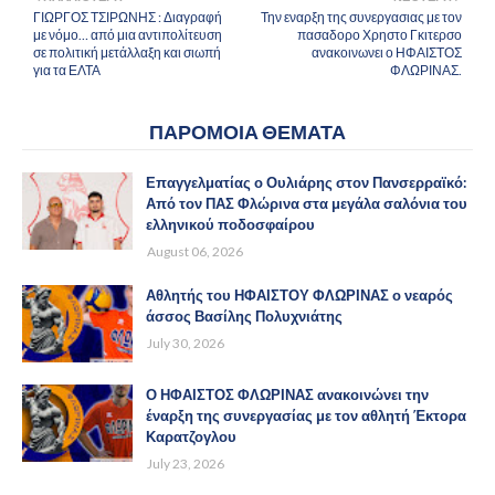
ΓΙΩΡΓΟΣ ΤΣΙΡΩΝΗΣ : Διαγραφή
Την εναρξη της συνεργασιας με τον
με νόμο… από μια αντιπολίτευση
πασαδορο Χρηστο Γκιτερσο
σε πολιτική μετάλλαξη και σιωπή
ανακοινωνει ο ΗΦΑΙΣΤΟΣ
για τα ΕΛΤΑ
ΦΛΩΡΙΝΑΣ.
ΠΑΡΟΜΟΙΑ ΘΕΜΑΤΑ
Επαγγελματίας ο Ουλιάρης στον Πανσερραϊκό:
Από τον ΠΑΣ Φλώρινα στα μεγάλα σαλόνια του
ελληνικού ποδοσφαίρου
August 06, 2026
Αθλητής του ΗΦΑΙΣΤΟΥ ΦΛΩΡΙΝΑΣ ο νεαρός
άσσος Βασίλης Πολυχνιάτης
July 30, 2026
Ο ΗΦΑΙΣΤΟΣ ΦΛΩΡΙΝΑΣ ανακοινώνει την
έναρξη της συνεργασίας με τον αθλητή Έκτορα
Καρατζογλου
July 23, 2026