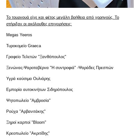
Το τουρνουά είχε και φέτος μεγάλη βοήθεια από χορηγούς. Το
στήριξαν οι ακόλουθες επιχειρήσεις:
Megas Yeeros
Τυροκομείο Graeca
Γραφείο Τελετών "Ξανθόπουλος"
Ξενώνας-Ψαροταβέρνα "Η συντροφιά" -Ψαράδες Πρεσπών
Υγρά καύσιμα Ουλιάρης
Εμπορία αυτοκινήτων Σιδηρόπουλος
Ψητοπωλείο "Αμβροσία"
Ρούχα "Αρβανιτάκης"
Ξηροί καρποί "Bloom"
Κρεοπωλείο "Ακριτίδης"