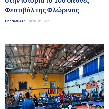
στην ιστορία το 10ο διεθνές
Φεστιβάλ της Φλώρινας
Floriniotika.gr
Ιουλίου 06, 2026