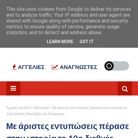
Αρχική
Σχετικά με εμάς
Επικοινωνία
This site uses cookies from Google to deliver its services
and to analyze traffic. Your IP address and user-agent are
shared with Google along with performance and security
metrics to ensure quality of service, generate usage
statistics, and to detect and address abuse.
LEARN MORE
GOT IT
ΠΑΡΑΘΥΡΟ ΣΤΟ ΠΑΡΕΛΘΟΝ
ΕΡΓΑΣΙΑ
ΑΓΓΕΛΙΕΣ
ΑΝΑΓΝΩΣΤΕΣ
Αρχική σελίδα
Αθλητικά
Με άριστες εντυπώσεις πέρασε στην ιστορία το
10ο διεθνές Φεστιβάλ της Φλώρινας
Με άριστες εντυπώσεις πέρασε