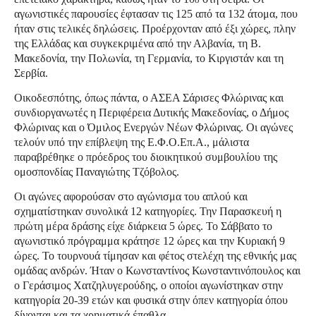
αγωνιστικές παρουσίες έφτασαν τις 125 από τα 132 άτομα, που
ήταν στις τελικές δηλώσεις. Προέρχονταν από έξι χώρες, πλην
της Ελλάδας και συγκεκριμένα από την Αλβανία, τη Β.
Μακεδονία, την Πολωνία, τη Γερμανία, το Κιργιστάν και τη
Σερβία.
Οικοδεσπότης, όπως πάντα, ο ΑΣΕΑ Σάρισες Φλώρινας και
συνδιοργανωτές η Περιφέρεια Δυτικής Μακεδονίας, ο Δήμος
Φλώρινας και ο Όμιλος Ενεργών Νέων Φλώρινας. Οι αγώνες
τελούν υπό την επίβλεψη της Ε.Φ.Ο.Επ.Α., μάλιστα
παραβρέθηκε ο πρόεδρος του διοικητικού συμβουλίου της
ομοσπονδίας Παναγιώτης Τζόβολος.
Οι αγώνες αφορούσαν στο αγώνισμα του απλού και
σχηματίστηκαν συνολικά 12 κατηγορίες. Την Παρασκευή η
πρώτη μέρα δράσης είχε διάρκεια 5 ώρες. Το Σάββατο το
αγωνιστικό πρόγραμμα κράτησε 12 ώρες και την Κυριακή 9
ώρες. Το τουρνουά τίμησαν και φέτος στελέχη της εθνικής μας
ομάδας ανδρών. Ήταν ο Κωνσταντίνος Κωνσταντινόπουλος και
ο Γεράσιμος Χατζηλυγερούδης, ο οποίοι αγωνίστηκαν στην
κατηγορία 20-39 ετών και φυσικά στην όπεν κατηγορία όπου
δίνονται και τα χρηματικά έπαθλα