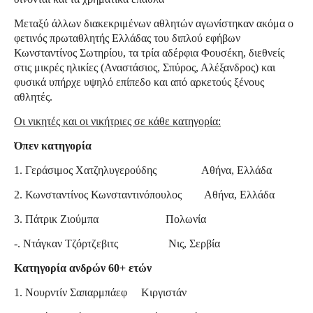
Μεταξύ άλλων διακεκριμένων αθλητών αγωνίστηκαν ακόμα ο
φετινός πρωταθλητής Ελλάδας του διπλού εφήβων
Κωνσταντίνος Σωτηρίου, τα τρία αδέρφια Φουσέκη, διεθνείς
στις μικρές ηλικίες (Αναστάσιος, Σπύρος, Αλέξανδρος) και
φυσικά υπήρχε υψηλό επίπεδο και από αρκετούς ξένους
αθλητές.
Οι νικητές και οι νικήτριες σε κάθε κατηγορία:
Όπεν κατηγορία
1. Γεράσιμος Χατζηλυγερούδης Αθήνα, Ελλάδα
2. Κωνσταντίνος Κωνσταντινόπουλος Αθήνα, Ελλάδα
3. Πάτρικ Ζιούμπα Πολωνία
-. Ντάγκαν Τζόρτζεβιτς Νις, Σερβία
Κατηγορία ανδρών 60+ ετών
1. Νουρντίν Σαπαρμπάεφ Κιργιστάν