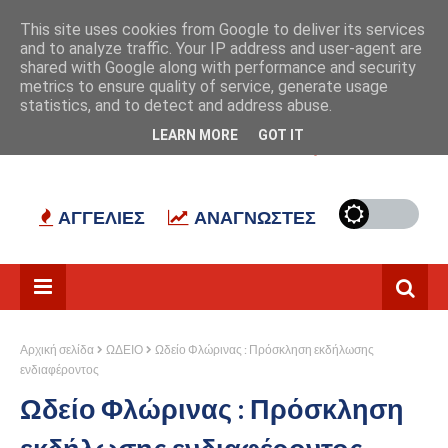
Αρχική
Σχετικά με εμάς
Επικοινωνία
This site uses cookies from Google to deliver its services
and to analyze traffic. Your IP address and user-agent are
shared with Google along with performance and security
metrics to ensure quality of service, generate usage
statistics, and to detect and address abuse.
LEARN MORE
GOT IT
ΠΑΡΑΘΥΡΟ ΣΤΟ ΠΑΡΕΛΘΟΝ
ΕΡΓΑΣΙΑ
ΑΓΓΕΛΙΕΣ
ΑΝΑΓΝΩΣΤΕΣ
Αρχική σελίδα
ΩΔΕΙΟ
Ωδείο Φλώρινας : Πρόσκληση εκδήλωσης
ενδιαφέροντος
Ωδείο Φλώρινας : Πρόσκληση