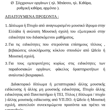
Ø
Σύγχρονων οργάνων ( ηλ. Μπάσσο, ηλ. Κιθάρα,
ρυθμική κιθάρα, αρμόνιο ).
ΑΠΑΙΤΟΥΜΕΝΑ ΠΡΟΣΟΝΤΑ :
Δίπλωμα ή Πτυχίο από αναγνωρισμένο μουσικό ίδρυμα στην
Ελλάδα ή ανώτατη Μουσική σχολή του εξωτερικού στην
ειδικότητα του διδασκόμενου μαθήματος.
Για τις ειδικότητες που στερούνται επίσημους τίτλους ,
βεβαιώσεις ολοκλήρωσης κύκλου σπουδών από Ωδείο ή
Μουσική σχολή.
Για τους εμπειροτέχνες κυρίως στις ειδικότητες των
παραδοσιακών οργάνων, φάκελος δραστηριοτήτων ή
αναλυτικό βιογραφικό.
Διδακτορικό δίπλωμα ή μεταπτυχιακό άλλης μουσικής
ειδίκευσης ή άλλης μη μουσικής ειδικότητας, Πτυχίο άλλης
ειδικότητας από Πανεπιστήμιο ή ΤΕΙ, Τίτλος ( δίπλωμα / πτυχίο
) άλλης μουσικής ειδίκευσης από ΥΠ.Π
O
. ή Ωδείο ή Μουσική
σχολή, αποτελούν συνεκτιμώμενα προσόντα και πρέπει να
κατατεθούν.