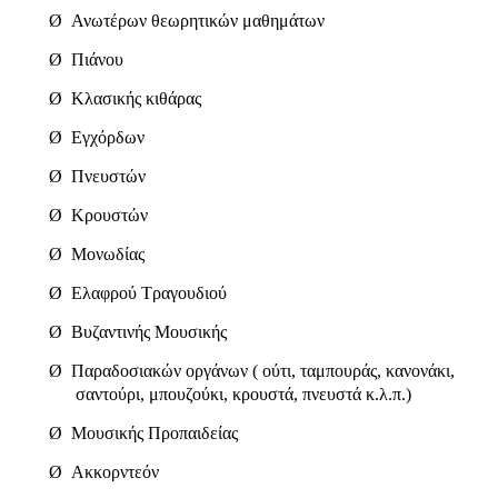
Ø
Ανωτέρων θεωρητικών μαθημάτων
Ø
Πιάνου
Ø
Κλασικής κιθάρας
Ø
Εγχόρδων
Ø
Πνευστών
Ø
Κρουστών
Ø
Μονωδίας
Ø
Ελαφρού Τραγουδιού
Ø
Βυζαντινής Μουσικής
Ø
Παραδοσιακών οργάνων ( ούτι, ταμπουράς, κανονάκι,
σαντούρι, μπουζούκι, κρουστά, πνευστά κ.λ.π.)
Ø
Μουσικής Προπαιδείας
Ø
Ακκορντεόν