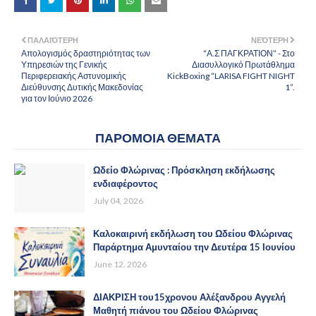
ΠΑΛΑΙΌΤΕΡΗ
ΝΕΌΤΕΡΗ
Απολογισμός δραστηριότητας των
“Α.Σ ΠΑΓΚΡΑΤΙΟΝ” - Στο
Υπηρεσιών της Γενικής
Διασυλλογικό Πρωτάθλημα
Περιφερειακής Αστυνομικής
KickBoxing “LARISA FIGHT NIGHT
Διεύθυνσης Δυτικής Μακεδονίας
1”.
για τον Ιούνιο 2026
ΠΑΡΟΜΟΙΑ ΘΕΜΑΤΑ
Ωδείο Φλώρινας : Πρόσκληση εκδήλωσης
ενδιαφέροντος
July 04, 2026
Καλοκαιρινή εκδήλωση του Ωδείου Φλώρινας
Παράρτημα Αμυνταίου την Δευτέρα 15 Ιουνίου
June 12, 2026
ΔΙΑΚΡΙΣΗ του15χρονου Αλέξανδρου Αγγελή
Μαθητή πιάνου του Ωδείου Φλώρινας