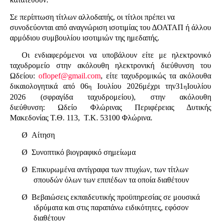
Σε περίπτωση τίτλων αλλοδαπής, οι τίτλοι πρέπει να
συνοδεύονται από αναγνώριση ισοτιμίας του ΔΟΑΤΑΠ ή άλλου
αρμόδιου συμβουλίου ισοτιμιών της ημεδαπής.
Οι ενδιαφερόμενοι να υποβάλουν είτε με ηλεκτρονικό
ταχυδρομείο στην ακόλουθη ηλεκτρονική διεύθυνση του
Ωδείου:
oflopef
@
gmail
.
com
, είτε ταχυδρομικώς τα ακόλουθα
δικαιολογητικά από 06
Ιουλίου 2026μέχρι την31
Ιουλίου
η
η
2026 (σφραγίδα ταχυδρομείου), στην ακόλουθη
διεύθυνση:
Ωδείο Φλώρινας Περιφέρειας Δυτικής
Μακεδονίας
Τ.Θ. 113,
Τ.Κ. 53100 Φλώρινα.
Ø
Αίτηση
Ø
Συνοπτικό βιογραφικό σημείωμα
Ø
Επικυρωμένα αντίγραφα των πτυχίων, των τίτλων
σπουδών όλων των επιπέδων τα οποία διαθέτουν
Ø
Βεβαιώσεις εκπαιδευτικής προϋπηρεσίας σε μουσικά
ιδρύματα και στις παραπάνω ειδικότητες, εφόσον
διαθέτουν