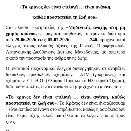
«
Το κράνος δεν είναι επιλογή … είναι ανάγκη,
καθώς προστατεύει τη ζωή σου
»
Στο πλαίσιο εκστρατείας της «
Μηδενικής ανοχής στη μη
χρήση κράνους
», πραγματοποιήθηκαν, το χρονικό διάστημα
από
29-06-2026 έως 05-07-2026
,
-
240
- τροχονομικοί
έλεγχοι, στους οδικούς άξονες της Γενικής Περιφερειακής
Αστυνομικής Διεύθυνσης Δυτικής Μακεδονίας, με απώτερο
σκοπό την προστασία της ανθρώπινης ζωής.
Οι εντατικοί τροχονομικοί έλεγχοι διενεργήθηκαν σε αναβάτες
δικύκλων, τρικύκλων, οχημάτων
ATV
(γουρούνες) και
οχημάτων Ε.Π.Η.Ο. (Ελαφρύ Προσωπικό Ηλεκτρικό Όχημα),
διότι κάθε πολίτης είναι αναγκαίο να μην ξεχνά το κράνος του
.
«Το κράνος δεν είναι επιλογή … είναι ανάγκη, καθώς
προστατεύει τη ζωή σου»
.
Το Κράνος δεν είναι ένα αξεσουάρ
- είναι ασπίδα απέναντι στο απρόβλεπτο, καθώς η ασφάλεια δεν
είναι θέμα τύχης, αλλά αποτέλεσμα επιλογών που σώζουν
ζωές.