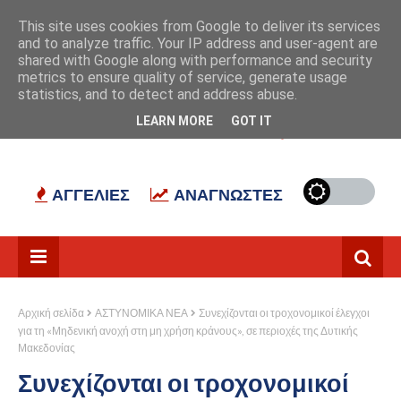
Αρχική
Σχετικά με εμάς
Επικοινωνία
This site uses cookies from Google to deliver its services
and to analyze traffic. Your IP address and user-agent are
shared with Google along with performance and security
metrics to ensure quality of service, generate usage
statistics, and to detect and address abuse.
LEARN MORE
GOT IT
ΠΑΡΑΘΥΡΟ ΣΤΟ ΠΑΡΕΛΘΟΝ
ΕΡΓΑΣΙΑ
ΑΓΓΕΛΙΕΣ
ΑΝΑΓΝΩΣΤΕΣ
Αρχική σελίδα
ΑΣΤΥΝΟΜΙΚΑ ΝΕΑ
Συνεχίζονται οι τροχονομικοί έλεγχοι
για τη «Μηδενική ανοχή στη μη χρήση κράνους», σε περιοχές της Δυτικής
Μακεδονίας
Συνεχίζονται οι τροχονομικοί