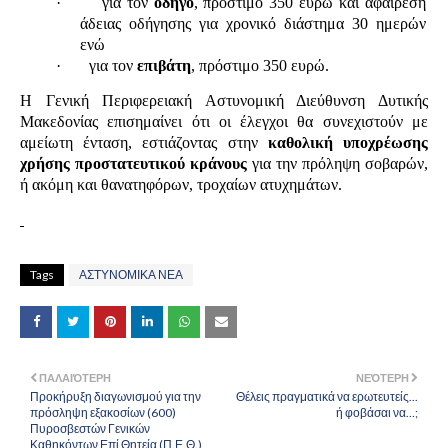
·
για τον
οδηγό
, πρόστιμο 350 ευρώ και αφαίρεση
άδειας οδήγησης για χρονικό διάστημα 30 ημερών
ενώ
·
για τον
επιβάτη
, πρόστιμο 350 ευρώ.
Η Γενική Περιφερειακή Αστυνομική Διεύθυνση Δυτικής
Μακεδονίας επισημαίνει ότι οι έλεγχοι θα συνεχιστούν με
αμείωτη ένταση, εστιάζοντας στην
καθολική υποχρέωσης
χρήσης προστατευτικού κράνους
για την πρόληψη σοβαρών,
ή ακόμη και θανατηφόρων, τροχαίων ατυχημάτων.
Tags
ΑΣΤΥΝΟΜΙΚΑ ΝΕΑ
ΠΑΛΑΙΌΤΕΡΗ
ΝΕΌΤΕΡΗ
Προκήρυξη διαγωνισμού για την
Θέλεις πραγματικά να ερωτευτείς...
πρόσληψη εξακοσίων (600)
ή φοβάσαι να…;
Πυροσβεστών Γενικών
Καθηκόντων Επί Θητεία (Π.Ε.Θ.)