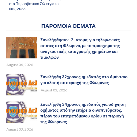
στο Πυροσβεστικό Σώμα για το
έτος 2026
ΠΑΡΟΜΟΙΑ ΘΕΜΑΤΑ
Συνελήφθησαν -2- άτομα, για τηλεφωνικές
απάτες στη Φλώρινα, με το πρόσχημα της
αναγκαστικής καταγραφής χρημάτων και
τιμαλφών
August 06, 2026
Συνελήφθη 32χρονος ημεδαπός στο Αμύνταιο
για κλοπή σε περιοχή της Φλώρινας
August 03, 2026
Συνελήφθη 34χρονος ημεδαπός για οδήγηση
οχήματος υπό την επήρεια οινοπνεύματος,
πέραν του επιτρεπόμενου ορίου σε περιοχή
της Φλώρινας
August 03, 2026