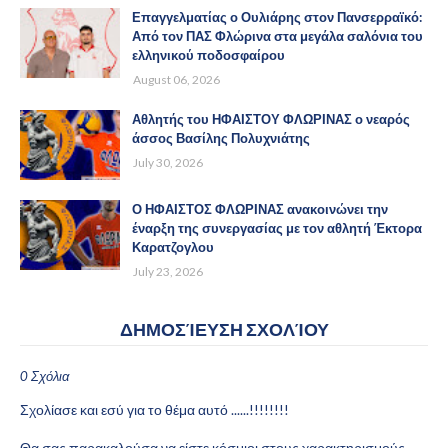
Επαγγελματίας ο Ουλιάρης στον Πανσερραϊκό:
Από τον ΠΑΣ Φλώρινα στα μεγάλα σαλόνια του
ελληνικού ποδοσφαίρου
August 06, 2026
Αθλητής του ΗΦΑΙΣΤΟΥ ΦΛΩΡΙΝΑΣ ο νεαρός
άσσος Βασίλης Πολυχνιάτης
July 30, 2026
Ο ΗΦΑΙΣΤΟΣ ΦΛΩΡΙΝΑΣ ανακοινώνει την
έναρξη της συνεργασίας με τον αθλητή Έκτορα
Καρατζογλου
July 23, 2026
ΔΗΜΟΣΊΕΥΣΗ ΣΧΟΛΊΟΥ
0 Σχόλια
Σχολίασε και εσύ για το θέμα αυτό ......!!!!!!!!
Θα σας παρακαλούσα να είστε κόσμιοι στους χαρακτηρισμούς