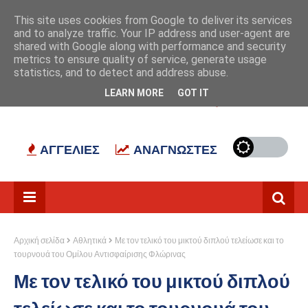
Αρχική
Σχετικά με εμάς
Επικοινωνία
This site uses cookies from Google to deliver its services
and to analyze traffic. Your IP address and user-agent are
shared with Google along with performance and security
metrics to ensure quality of service, generate usage
statistics, and to detect and address abuse.
LEARN MORE
GOT IT
ΠΑΡΑΘΥΡΟ ΣΤΟ ΠΑΡΕΛΘΟΝ
ΕΡΓΑΣΙΑ
ΑΓΓΕΛΙΕΣ
ΑΝΑΓΝΩΣΤΕΣ
Αρχική σελίδα
Αθλητικά
Με τον τελικό του μικτού διπλού τελείωσε και το
τουρνουά του Ομίλου Αντισφαίρισης Φλώρινας
Με τον τελικό του μικτού διπλού