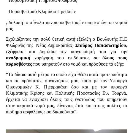
·
Πυροσβεστική Υπηρεσία Φλώρινας
·
Πυροσβεστικό Κλιμάκιο Πρεσπών
, δηλαδή το σύνολο των πυροσβεστικών υπηρεσιών του νομού
μας.
Σχολιάζοντας την πολύ θετική αυτή εξέλιξη ο Βουλευτής Π.Ε
Φλώρινας της Νέας Δημοκρατίας
Σταύρος Παπασωτηρίου
,
εξέφρασε και δημόσια την ικανοποίησή του για την
αναδρομική
χορήγηση του επιδόματος
σε όλους τους
πυροσβέστες
που υπηρετούν στο νομό και πρόσθεσε τα εξής:
“Το δίκαιο αυτό μέτρο το οποίο είχα θέσει κατά προτεραιότητα
και σε πρόσφατες συναντήσεις μου, τόσο με τον Υπουργό
Οικονομικών Κ. Πιερρακάκη όσο και με τον υπουργό
Κλιματικής Κρίσης και Πολιτικής Προστασίας Ευ. Τουρνά,
έρχεται να ενισχύσει όλους τους ένστολους που υπηρετούν
στον ακριτικό νομό μας, δίνοντας έτσι και στους πολίτες το
αίσθημα ασφάλειας που δικαιούνται”.