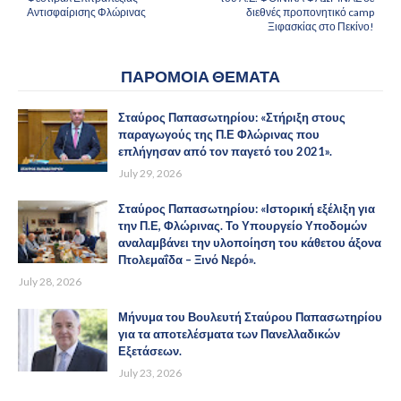
Αντισφαίρισης Φλώρινας
διεθνές προπονητικό camp
Ξιφασκίας στο Πεκίνο!
ΠΑΡΟΜΟΙΑ ΘΕΜΑΤΑ
Σταύρος Παπασωτηρίου: «Στήριξη στους
παραγωγούς της Π.Ε Φλώρινας που
επλήγησαν από τον παγετό του 2021».
July 29, 2026
Σταύρος Παπασωτηρίου: «Ιστορική εξέλιξη για
την Π.Ε, Φλώρινας. Το Υπουργείο Υποδομών
αναλαμβάνει την υλοποίηση του κάθετου άξονα
Πτολεμαΐδα – Ξινό Νερό».
July 28, 2026
Μήνυμα του Βουλευτή Σταύρου Παπασωτηρίου
για τα αποτελέσματα των Πανελλαδικών
Εξετάσεων.
July 23, 2026