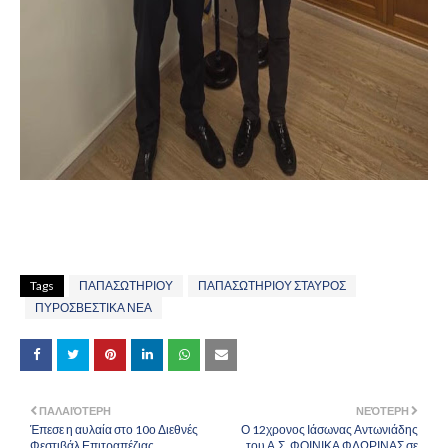
Tags
ΠΑΠΑΣΩΤΗΡΙΟΥ
ΠΑΠΑΣΩΤΗΡΙΟΥ ΣΤΑΥΡΟΣ
ΠΥΡΟΣΒΕΣΤΙΚΑ ΝΕΑ
ΠΑΛΑΙΌΤΕΡΗ
ΝΕΌΤΕΡΗ
Έπεσε η αυλαία στο 10ο Διεθνές
Ο 12χρονος Ιάσωνας Αντωνιάδης
Φεστιβάλ Επιτραπέζιας
του Α.Σ. ΦΟΙΝΙΚΑ ΦΛΩΡΙΝΑΣ σε