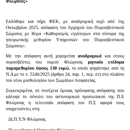
Φλώρινας
»
Εκδόθηκε και πήρε ΦΕΚ, με αναδρομική ισχύ από 1ης
Οκτωβρίου 2025, απόφαση του Αρχηγού του Πυροσβεστικού
Σώματος με θέμα «Καθορισμός εγγύτερων στα σύνορα της
ηπειρωτικής μεθορίου Υπηρεσιών του Πυροσβεστικού
Σώματος».
Με την απόφαση αυτή χορηγείται
αναδρομικά
και στους
πυροσβέστες του νομού Φλώρινας
μηνιαίο επίδομα
παραμεθορίου ύψους 130 ευρώ
, το οποίο ψηφίστηκε από τη
Ν.Δ με το ν. 5246/2025 (άρθρο 24, παρ. 1, περ. στ) στο πλαίσιο
του νέου μισθολογίου των Σωμάτων Ασφαλείας.
Συγκεκριμένα, σε συνέχεια όμοιας πρόσφατης απόφασης που
κάλυψε το σύνολο του αστυνομικού προσωπικού της Π.Ε
Φλώρινας η τελευταία απόφαση του Π.Σ αφορά τους
υπηρετούντες στη:
·
ΔΙ.Π.Υ.Ν Φλώρινας