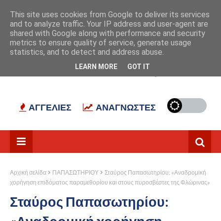
Αρχική
Σχετικά με εμάς
Επικοινωνία
This site uses cookies from Google to deliver its services
and to analyze traffic. Your IP address and user-agent are
shared with Google along with performance and security
metrics to ensure quality of service, generate usage
statistics, and to detect and address abuse.
LEARN MORE
GOT IT
ΠΑΡΑΘΥΡΟ ΣΤΟ ΠΑΡΕΛΘΟΝ
ΕΡΓΑΣΙΑ
ΑΓΓΕΛΙΕΣ
ΑΝΑΓΝΩΣΤΕΣ
Αρχική σελίδα
ΠΑΠΑΣΩΤΗΡΙΟΥ
Σταύρος Παπασωτηρίου: «Αναδρομική
χορήγηση επιδόματος παραμεθορίου και στους πυροσβέστες της Φλώρινας»
Σταύρος Παπασωτηρίου: