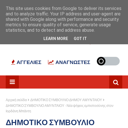
Αρχική
Σχετικά με εμάς
Επικοινωνία
This site uses cookies from Google to deliver its services
and to analyze traffic. Your IP address and user-agent are
shared with Google along with performance and security
metrics to ensure quality of service, generate usage
statistics, and to detect and address abuse.
LEARN MORE
GOT IT
ΠΑΡΑΘΥΡΟ ΣΤΟ ΠΑΡΕΛΘΟΝ
ΕΡΓΑΣΙΑ
ΑΓΓΕΛΙΕΣ
ΑΝΑΓΝΩΣΤΕΣ
Αρχική σελίδα
ΔΗΜΟΤΙΚΟ ΣΥΜΒΟΥΛΙΟ ΔΗΜΟΥ ΑΜΥΝΤΑΙΟΥ
ΔΗΜΟΤΙΚΟ ΣΥΜΒΟΥΛΙΟ ΑΜΥΝΤΑΙΟΥ - Νέα ψήφος εμπιστοσύνης στον
Ιορδάνη Μπάντη
ΔΗΜΟΤΙΚΟ ΣΥΜΒΟΥΛΙΟ